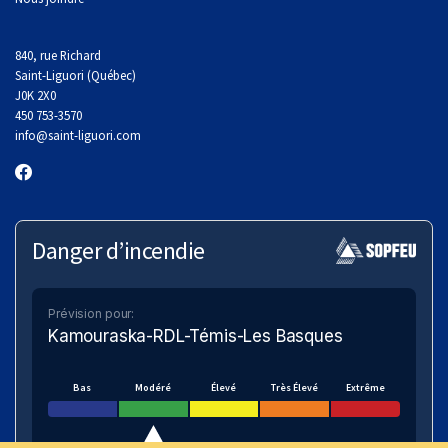
840, rue Richard
Saint-Liguori (Québec)
J0K 2X0
450 753-3570
info
@saint-liguori.com
Danger d’incendie
Prévision pour:
Kamouraska-RDL-Témis-Les Basques
Bas
Modéré
Élevé
Très Élevé
Extrême