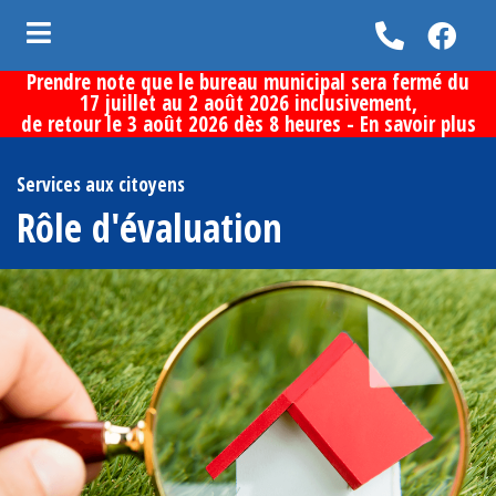
Prendre note que le bureau municipal sera fermé du
ubmenu (Vie municipale )
17 juillet au 2 août 2026 inclusivement,
de retour le 3 août 2026 dès 8 heures -
En savoir plus
bmenu (Services aux citoyens )
bmenu (Loisirs et culture )
Services aux citoyens
Rôle d'évaluation
bmenu (Découvrir la municipalité )