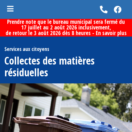
Prendre note que le bureau municipal sera fermé du
ubmenu (Vie municipale )
17 juillet au 2 août 2026 inclusivement,
de retour le 3 août 2026 dès 8 heures -
En savoir plus
bmenu (Services aux citoyens )
bmenu (Loisirs et culture )
Services aux citoyens
Collectes des matières
bmenu (Découvrir la municipalité )
résiduelles