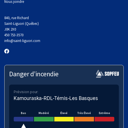
Nous joindre
840, rue Richard
Saint-Liguori (Québec)
J0K 2X0
450 753-3570
info
@saint-liguori.com
Danger d’incendie
Prévision pour:
Kamouraska-RDL-Témis-Les Basques
Bas
Modéré
Élevé
Très Élevé
Extrême