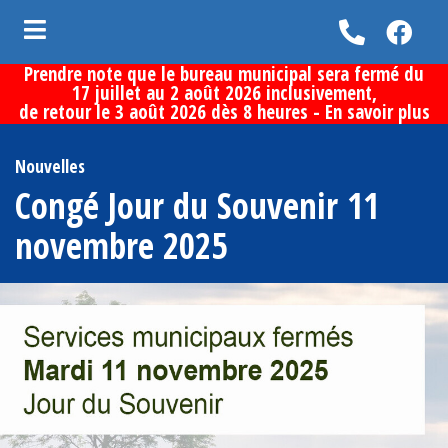
Prendre note que le bureau municipal sera fermé du
ubmenu (Vie municipale )
17 juillet au 2 août 2026 inclusivement,
de retour le 3 août 2026 dès 8 heures -
En savoir plus
bmenu (Services aux citoyens )
bmenu (Loisirs et culture )
Nouvelles
Congé Jour du Souvenir 11
bmenu (Découvrir la municipalité )
novembre 2025