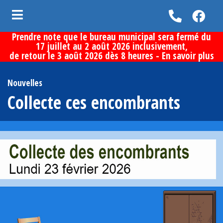
Prendre note que le bureau municipal sera fermé du
ubmenu (Vie municipale )
17 juillet au 2 août 2026 inclusivement,
de retour le 3 août 2026 dès 8 heures -
En savoir plus
bmenu (Services aux citoyens )
bmenu (Loisirs et culture )
Nouvelles
Collecte ces encombrants
bmenu (Découvrir la municipalité )