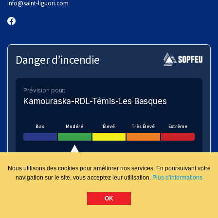
info
@saint-liguori.com
Danger d’incendie
Prévision pour:
Kamouraska-RDL-Témis-Les Basques
Bas
Modéré
Élevé
Très Élevé
Extrême
Nous utilisons des cookies pour améliorer nos services. En poursuivant votre
navigation sur le site, vous acceptez leur utilisation.
Plus d'informations
VOIR SUR LA CARTE
OK
Numérique.ca
:
agence SEO
,
intégration de l'IA
,
site pour municipalité
,
création de site web pas
cher
,
infolettre
et plus!