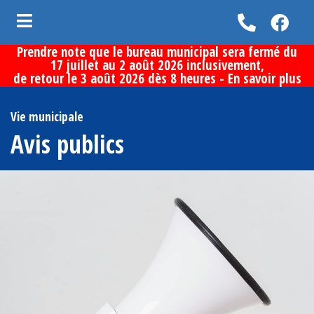
Prendre note que le bureau municipal sera fermé du
ubmenu (Vie municipale )
17 juillet au 2 août 2026 inclusivement,
de retour le 3 août 2026 dès 8 heures -
En savoir plus
bmenu (Services aux citoyens )
bmenu (Loisirs et culture )
Vie municipale
Avis publics
bmenu (Découvrir la municipalité )