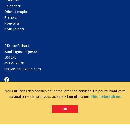
Calendrier
Offres d'emploi
Recherche
Nouvelles
Nous joindre
840, rue Richard
Saint-Liguori (Québec)
J0K 2X0
450 753-3570
info
@saint-liguori.com
Nous utilisons des cookies pour améliorer nos services. En poursuivant votre
navigation sur le site, vous acceptez leur utilisation.
Plus d'informations
Danger d’incendie
OK
Prévision pour:
Kamouraska-RDL-Témis-Les Basques