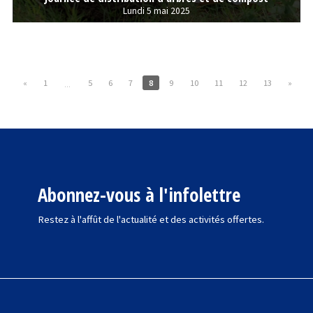
Lundi 5 mai 2025
«
1
5
6
7
8
9
10
11
12
13
»
...
Abonnez-vous à l'infolettre
Restez à l'affût de l'actualité et des activités offertes.