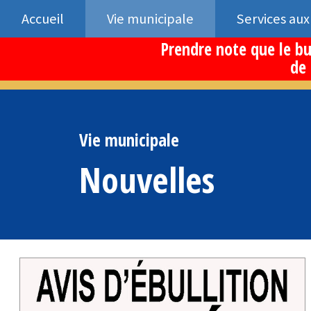
Accueil
Vie municipale
Services aux
Prendre note que le bu
de 
Vie municipale
Nouvelles