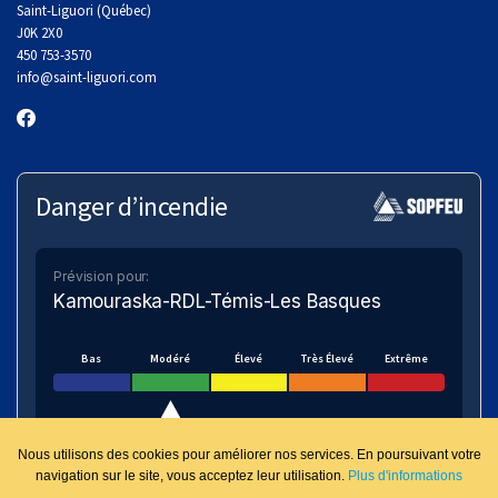
Saint-Liguori (Québec)
J0K 2X0
450 753-3570
info
@saint-liguori.com
Danger d’incendie
Prévision pour:
Kamouraska-RDL-Témis-Les Basques
Bas
Modéré
Élevé
Très Élevé
Extrême
Nous utilisons des cookies pour améliorer nos services. En poursuivant votre
navigation sur le site, vous acceptez leur utilisation.
Plus d'informations
VOIR SUR LA CARTE